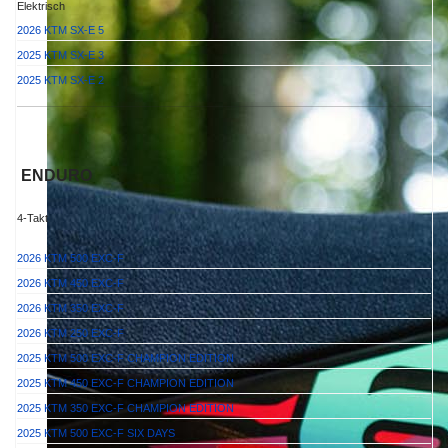
Elektrisch
2026 KTM SX-E 5
2025 KTM SX-E 3
2025 KTM SX-E 2
ENDURO
4-Takt
2026 KTM 500 EXC-F
2026 KTM 450 EXC-F
2026 KTM 350 EXC-F
2026 KTM 250 EXC-F
2025 KTM 500 EXC-F CHAMPION EDITION
2025 KTM 450 EXC-F CHAMPION EDITION
2025 KTM 350 EXC-F CHAMPION EDITION
2025 KTM 500 EXC-F SIX DAYS