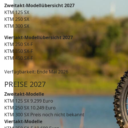
Zweitakt-Modellübersicht 2027
KTM 125 SX
KTM 250 SX
KTM 300 SX
Viertakt-Modellübersicht 2027
KTM 250 SX-F
KTM 350 SX-F
KTM 450 SX-F
Verfügbarkeit: Ende Mai 2026
PREISE 2027
Zweitakt-Modelle
KTM 125 SX 9.299 Euro
KTM 250 SX 10.249 Euro
KTM 300 SX Preis noch nicht bekannt
Viertakt-Modelle