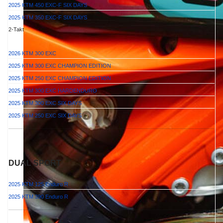
2025 KTM 450 EXC-F SIX DAYS
2025 KTM 350 EXC-F SIX DAYS
2-Takt
2026 KTM 300 EXC
2025 KTM 300 EXC CHAMPION EDITION
2025 KTM 250 EXC CHAMPION EDITION
2025 KTM 300 EXC HARDENDURO
2025 KTM 300 EXC SIX DAYS
2025 KTM 250 EXC SIX DAYS
DUAL SPORT
2025 KTM 125 Enduro R
2025 KTM 390 Enduro R