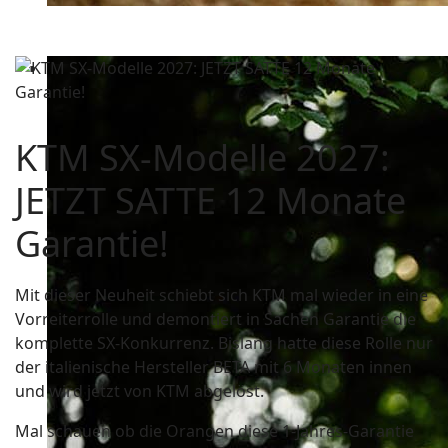
KTM SX-Modelle 2027:
JETZT SATTE 12 Monate
Garantie!
Mit dieser Neuheit schiebt sich KTM mal wieder in eine
Vorreiterrolle und demontiert in Sachen Garantie die
komplette SX-Konkurrenz. Bislang hatte diese Rolle nur
der italienische Hersteller BETA mit 6 Monaten innen
und wird jetzt von KTM abgelöst.
Mal schauen ob die Orangen diese 1-Jahres-Garantie