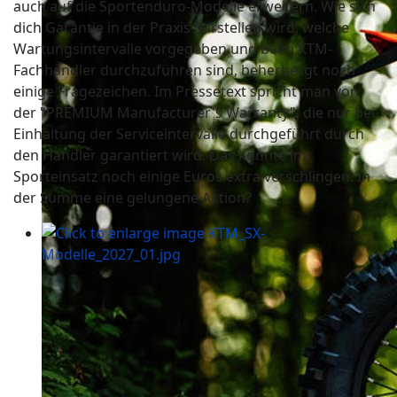
auch auf die Sportenduro-Modelle erweitern. Wie sich
dich Garantie in der Praxis darstellen wird, welche
Wartungsintervalle vorgegeben und beim KTM-
Fachhändler durchzuführen sind, beherbergt noch
einige Fragezeichen. Im Pressetext spricht man von
der "PREMIUM Manufacturer's Warranty", die nur bei
Einhaltung der Serviceintervalle durchgeführt durch
den Händler garantiert wird. Das könnte im
Sporteinsatz noch einige Euros extra verschlingen. In
der Summe eine gelungene Aktion?