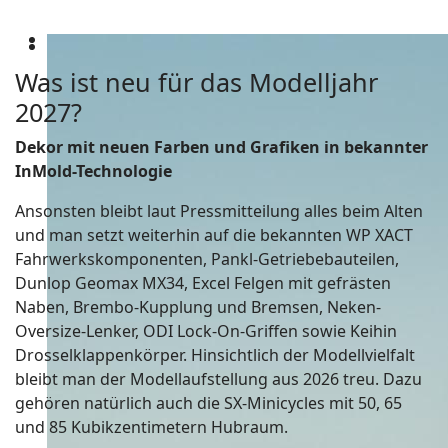
Was ist neu für das Modelljahr
2027?
Dekor mit neuen Farben und Grafiken in bekannter
InMold-Technologie
Ansonsten bleibt laut Pressmitteilung alles beim Alten
und man setzt weiterhin auf die bekannten WP XACT
Fahrwerkskomponenten, Pankl-Getriebebauteilen,
Dunlop Geomax MX34, Excel Felgen mit gefrästen
Naben, Brembo-Kupplung und Bremsen, Neken-
Oversize-Lenker, ODI Lock-On-Griffen sowie Keihin
Drosselklappenkörper. Hinsichtlich der Modellvielfalt
bleibt man der Modellaufstellung aus 2026 treu. Dazu
gehören natürlich auch die SX-Minicycles mit 50, 65
und 85 Kubikzentimetern Hubraum.