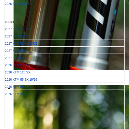
2026 KTM 250 SX-F
2-Takt
2027 KTM 250 SX
2027 KTM 125 SX
2027 KTM 85 SX 19/16
2027 KTM 65 SX
2027 KTM 50 SX
2026 KTM 250 SX
2026 KTM 125 SX
2026 KTM 85 SX 19/16
2026 KTM 65 SX
2026 KTM 50 SX